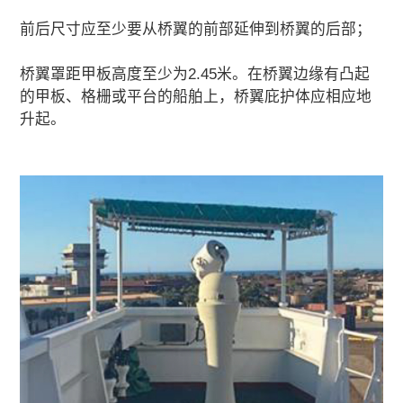
前后尺寸应至少要从桥翼的前部延伸到桥翼的后部；
桥翼罩距甲板高度至少为2.45米。在桥翼边缘有凸起
的甲板、格栅或平台的船舶上，桥翼庇护体应相应地
升起。