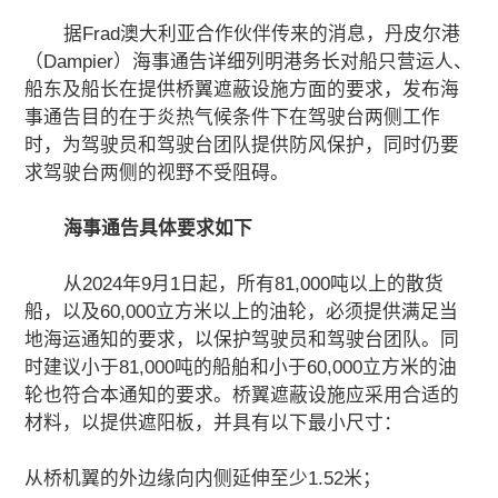
关于我们
据Frad澳大利亚合作伙伴传来的消息，丹皮尔港
（Dampier）海事通告详细列明港务长对船只营运人、
加入我们
船东及船长在提供桥翼遮蔽设施方面的要求，发布海
事通告目的在于炎热气候条件下在驾驶台两侧工作
时，为驾驶员和驾驶台团队提供防风保护，同时仍要
联系我们
求驾驶台两侧的视野不受阻碍。
海事通告具体要求如下
从2024年9月1日起，所有81,000吨以上的散货
船，以及60,000立方米以上的油轮，必须提供满足当
地海运通知的要求，以保护驾驶员和驾驶台团队。同
时建议小于81,000吨的船舶和小于60,000立方米的油
轮也符合本通知的要求。桥翼遮蔽设施应采用合适的
材料，以提供遮阳板，并具有以下最小尺寸：
从桥机翼的外边缘向内侧延伸至少1.52米；