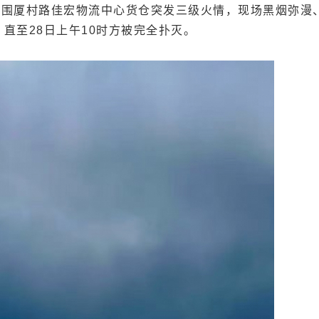
天水围厦村路佳宏物流中心货仓突发三级火情，现场黑烟弥漫
直至28日上午10时方被完全扑灭。