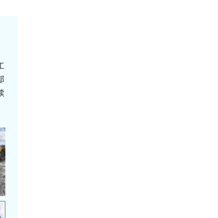
工
部
续