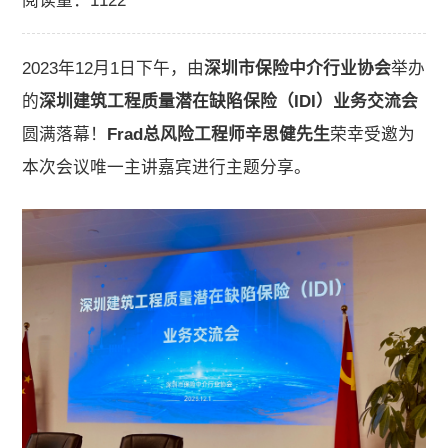
阅读量：1122
关于我们
2023年12月1日下午，由
深圳市保险中介行业协会
举办
加入我们
的
深圳建筑工程质量潜在缺陷保险（IDI）业务交流会
圆满落幕！
Frad总风险工程师辛思健先生
荣幸受邀为
联系我们
本次会议唯一主讲嘉宾进行主题分享。