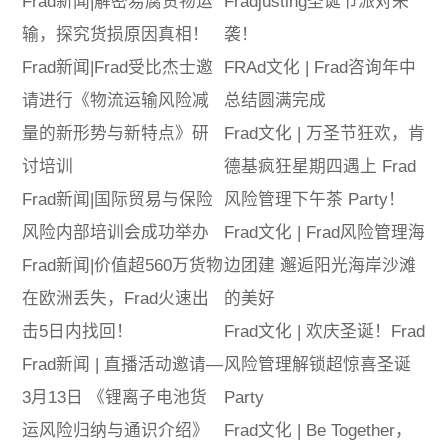
Frad新闻|解密易腐货物运
Fradjusting圣诞节派对来
输，探究货损原因真相！
袭！
Frad新闻|Frad受比杰士邀
FRAd文化 | Frad咨询年中
请进行《物流运输风险减
总结圆满完成
量的新形势与新特点》研
Frad文化 | 万圣节狂欢，肯
讨培训
德基疯狂星期四遇上 Frad
Frad新闻|国际贸易与保险
风险管理下午茶 Party！
风险内部培训会成功举办
Frad文化 | Frad风险管理海
Frad新闻|价值超560万货物
边团建 邂逅阳光海岸沙滩
在欧洲丢失，Frad火速出
的美好
击5日内找回！
Frad文化 | 欢庆圣诞！Frad
Frad新闻 | 直播活动邀请—
风险管理解锁超惊喜圣诞
3月13日 《锂离子电池货
Party
运风险归纳与通识介绍》
Frad文化 | Be Together，