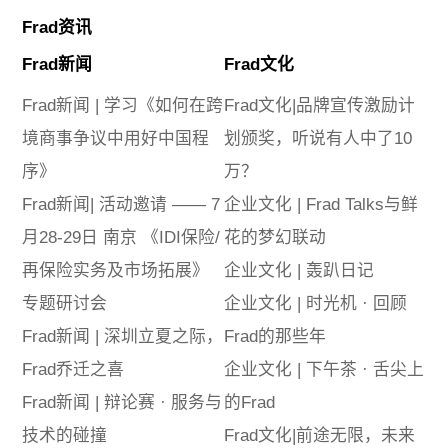
Frad资讯
Frad新闻
Frad文化
Frad新闻 | 学习《如何在跨
Frad文化|品牌宣传激励计
境商事争议中用好中国程
划颁奖，听说有人中了10
序》
万？
Frad新闻| 活动邀请 —— 7
企业文化 | Frad Talks与鲜
月28-29日 南京 《IDI保险/
花的梦幻联动
再保险实务及市场拓展》
企业文化 | 轰趴日记
专题研讨会
企业文化 | 时光机 · 回顾
Frad新闻 | 深圳立夏之际，
Frad的那些年
Frad乔迁之喜
企业文化 | 下午茶 · 舌尖上
Frad新闻 | 辩论赛 · 服务与
的Frad
技术的碰撞
Frad文化|前途无限，未来