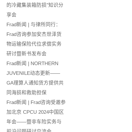
的冷藏集装箱防损”知识分
享会
Frad新闻 | 与律所同行：
Frad咨询参加安杰世泽货
物运输保险代位求偿实务
研讨暨新书发布会
Frad新闻 | NORTHERN
JUVENILE动态更新——
GA理算人通知货方提供共
同海损和救助担保
Frad新闻 | Frad咨询受邀参
加北京 CPCU 2024中国区
年会——暨非车险实务与
前沿问题研讨交流会