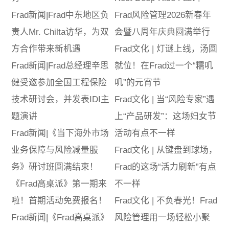
Frad新闻|Frаd中东地区负
Frad风险管理2026新春年
责人Mr. Chilta访华，为双
会暨八周年庆典圆满举行
方合作带来新机遇
Frad文化 | 灯谜上线，汤圆
Frad新闻|Frad总经理辛思
就位！在Frad过一个“糯叽
健受邀参加全国工程保险
叽”的元宵节
技术研讨会，并发表IDI主
Frad文化 | 当“风险专家”遇
题演讲
上“产品研发”：这场妇女节
Frad新闻|《当下海外市场
活动有点不一样
业务保障与风险减量服
Frad文化 | 从键盘到球场，
务》研讨班圆满结束！
Frad的这场“活力刷新”有点
《Frad高桌派》第一期来
不一样
啦！首期活动免费报名！
Frad文化 | 不负春光！Frad
Frad新闻|《Frad高桌派》
风险管理用一场轻松小聚