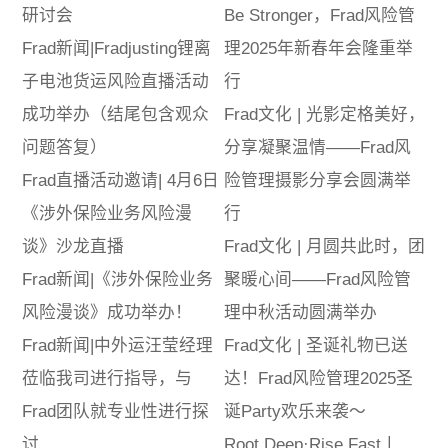
研讨会
Be Stronger，Frad风险管
Frad新闻|Fradjusting锂离
理2025年新春年会隆重举
子电池货运风险直播活动
行
成功举办（结尾包含观众
Frad文化 | 光影定格美好，
问题答复）
分享凝聚温情——Frad风
Frad直播活动邀请| 4月6日
险管理摄影分享会圆满举
《涉外保险业务风险漫
行
谈》沙龙直播
Frad文化 | 月圆共此时，团
Frad新闻|《涉外保险业务
聚暖心间——Frad风险管
风险漫谈》成功举办！
理中秋活动圆满举办
Frad新闻|中外运汪莹经理
Frad文化 | 圣诞礼物已送
莅临我司进行指导，与
达！Frad风险管理2025圣
Frad团队就专业性进行探
诞Party欢乐来袭～
讨
Root Deep·Rise Fast丨